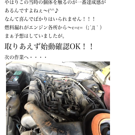
やはりこの当時の個体を触るのが一番達成感が
あるんですよねぇ～(^^♪
なんて喜んでばかりはいられません！！！
燃料漏れがエンジン各所から～ε=ε=（;´Д｀）
まぁ予想はしていましたが。
取りあえず始動確認OK！！
次の作業へ・・・・