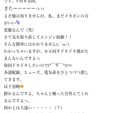
です。V型８気筒。
きたーーーーーっっ
よそ様は知りませんが、私、まだメカポンの方
がいい
変態なんで（笑）
さて気を取り直してエンジン始動！！
そんな簡単にはかかりません(;´･ω･)
わかっちゃいますが、セル回すドキドキ感がた
まんないんですよっ
毎回ドキドキしたいので(*￣∇￣*)ｴﾍﾍ
各部配線、ヒューズ、電気系をひとつづつ潰し
てきます。
以下省略
掛かるんですよ。ちゃんと触った分答えてくれ
るんですよっ。
何かとは大違い・・・・・（？）