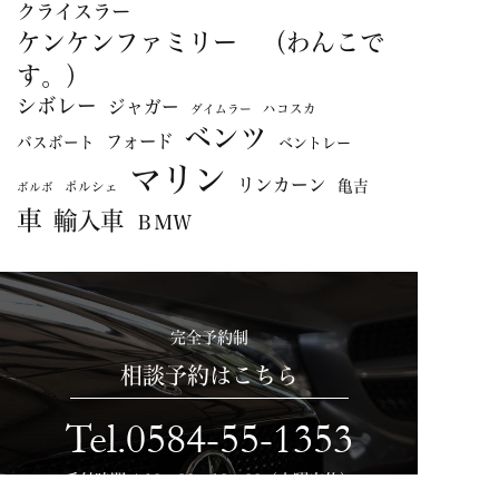
クライスラー
ケンケンファミリー （わんこで
す。）
シボレー
ジャガー
ハコスカ
ダイムラー
ベンツ
フォード
バスボート
ベントレー
マリン
リンカーン
亀吉
ポルシェ
ボルボ
車
輸入車
ＢＭＷ
完全予約制
相談予約はこちら
Tel.0584-55-1353
受付時間 / 10：00～19：00（水曜定休）