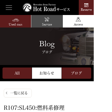
Reserve
Used cars
Service
Access
Blog
ブログ
All
お知らせ
ブログ
一覧に戻る
R107:SL450:燃料系修理