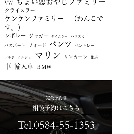
ちょい悪おやじファミリー
VW
クライスラー
ケンケンファミリー （わんこで
す。）
シボレー
ジャガー
ハコスカ
ダイムラー
ベンツ
フォード
バスボート
ベントレー
マリン
リンカーン
亀吉
ポルシェ
ボルボ
車
輸入車
ＢＭＷ
完全予約制
相談予約はこちら
Tel.0584-55-1353