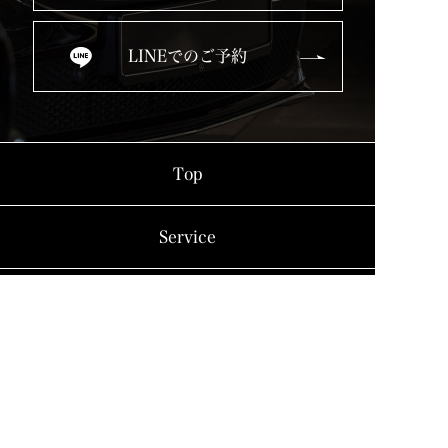
LINEでのご予約
Top
Service
Used Cars
Blog
Company