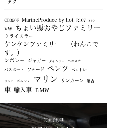
タグ
MarineProduce by hot
CB350F
R107
S30
ちょい悪おやじファミリー
VW
クライスラー
ケンケンファミリー （わんこで
す。）
シボレー
ジャガー
ハコスカ
ダイムラー
ベンツ
フォード
バスボート
ベントレー
マリン
リンカーン
亀吉
ポルシェ
ボルボ
車
輸入車
ＢＭＷ
完全予約制