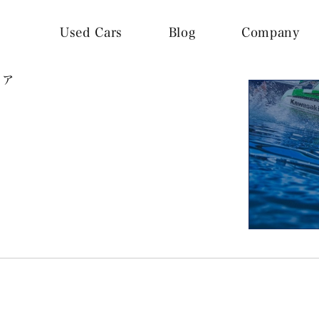
Used Cars
Blog
Company
トア
ス