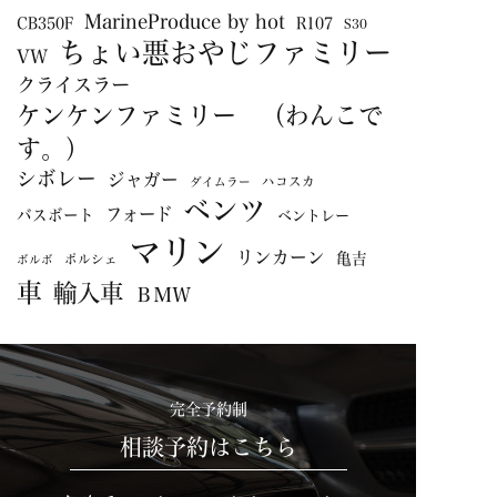
MarineProduce by hot
CB350F
R107
S30
ちょい悪おやじファミリー
VW
クライスラー
ケンケンファミリー （わんこで
す。）
シボレー
ジャガー
ハコスカ
ダイムラー
ベンツ
フォード
バスボート
ベントレー
マリン
リンカーン
亀吉
ポルシェ
ボルボ
車
輸入車
ＢＭＷ
完全予約制
相談予約はこちら