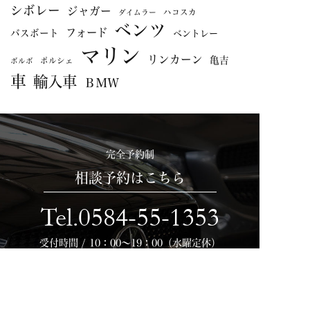
シボレー
ジャガー
ハコスカ
ダイムラー
ベンツ
フォード
バスボート
ベントレー
マリン
リンカーン
亀吉
ポルシェ
ボルボ
車
輸入車
ＢＭＷ
完全予約制
相談予約はこちら
Tel.0584-55-1353
受付時間 / 10：00～19：00（水曜定休）
メールでのご予約