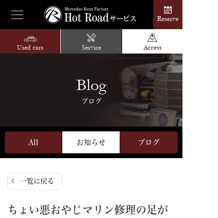
Reserve
Used cars
Service
Access
Blog
ブログ
All
お知らせ
ブログ
一覧に戻る
ちょい悪おやじマリン修理の足が