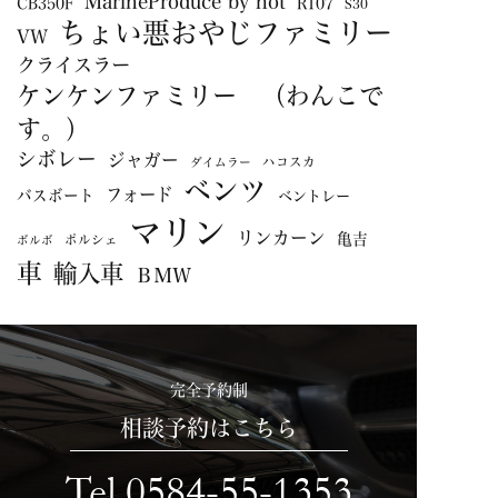
MarineProduce by hot
CB350F
R107
S30
ちょい悪おやじファミリー
VW
クライスラー
ケンケンファミリー （わんこで
す。）
シボレー
ジャガー
ハコスカ
ダイムラー
ベンツ
フォード
バスボート
ベントレー
マリン
リンカーン
亀吉
ポルシェ
ボルボ
車
輸入車
ＢＭＷ
完全予約制
相談予約はこちら
Tel.0584-55-1353