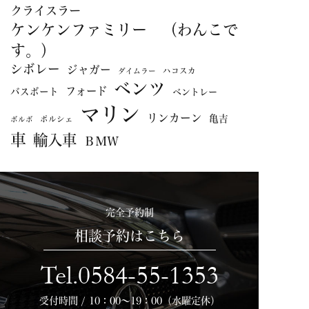
クライスラー
ケンケンファミリー （わんこで
す。）
シボレー
ジャガー
ハコスカ
ダイムラー
ベンツ
フォード
バスボート
ベントレー
マリン
リンカーン
亀吉
ポルシェ
ボルボ
車
輸入車
ＢＭＷ
完全予約制
相談予約はこちら
Tel.0584-55-1353
受付時間 / 10：00～19：00（水曜定休）