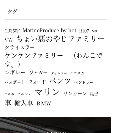
タグ
MarineProduce by hot
CB350F
R107
S30
ちょい悪おやじファミリー
VW
クライスラー
ケンケンファミリー （わんこで
す。）
シボレー
ジャガー
ハコスカ
ダイムラー
ベンツ
フォード
バスボート
ベントレー
マリン
リンカーン
亀吉
ポルシェ
ボルボ
車
輸入車
ＢＭＷ