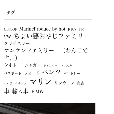
タグ
MarineProduce by hot
CB350F
R107
S30
ちょい悪おやじファミリー
VW
クライスラー
ケンケンファミリー （わんこで
す。）
シボレー
ジャガー
ハコスカ
ダイムラー
ベンツ
フォード
バスボート
ベントレー
マリン
リンカーン
亀吉
ポルシェ
ボルボ
車
輸入車
ＢＭＷ