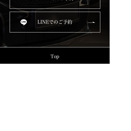
LINEでのご予約
Top
Service
Used Cars
Blog
Company