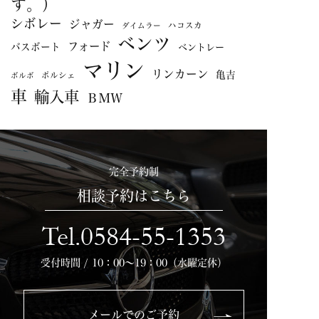
す。）
シボレー
ジャガー
ハコスカ
ダイムラー
ベンツ
フォード
バスボート
ベントレー
マリン
リンカーン
亀吉
ポルシェ
ボルボ
車
輸入車
ＢＭＷ
完全予約制
相談予約はこちら
Tel.0584-55-1353
受付時間 / 10：00～19：00（水曜定休）
メールでのご予約