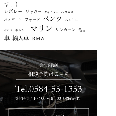
す。）
シボレー
ジャガー
ハコスカ
ダイムラー
ベンツ
フォード
バスボート
ベントレー
マリン
リンカーン
亀吉
ポルシェ
ボルボ
車
輸入車
ＢＭＷ
完全予約制
相談予約はこちら
Tel.0584-55-1353
受付時間 / 10：00～19：00（水曜定休）