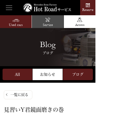
Reserve
Used cars
Service
Access
Blog
ブログ
All
お知らせ
ブログ
一覧に戻る
見習いY君鏡面磨きの巻