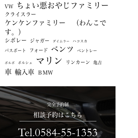
ちょい悪おやじファミリー
VW
クライスラー
ケンケンファミリー （わんこで
す。）
シボレー
ジャガー
ハコスカ
ダイムラー
ベンツ
フォード
バスボート
ベントレー
マリン
リンカーン
亀吉
ポルシェ
ボルボ
車
輸入車
ＢＭＷ
完全予約制
相談予約はこちら
Tel.0584-55-1353