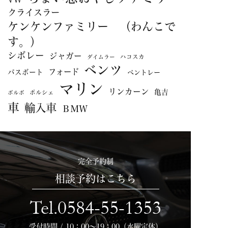
クライスラー
ケンケンファミリー （わんこで
す。）
シボレー
ジャガー
ハコスカ
ダイムラー
ベンツ
フォード
バスボート
ベントレー
マリン
リンカーン
亀吉
ポルシェ
ボルボ
車
輸入車
ＢＭＷ
完全予約制
相談予約はこちら
Tel.0584-55-1353
受付時間 / 10：00～19：00（水曜定休）