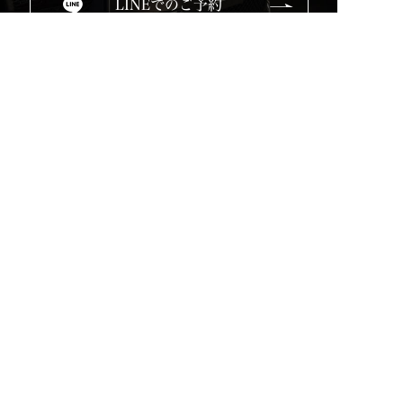
LINEでのご予約
Top
Service
Used Cars
Blog
Company
Online Shop