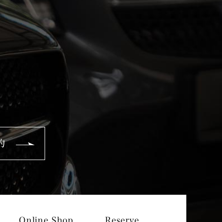
約
Online Shop
Reserve