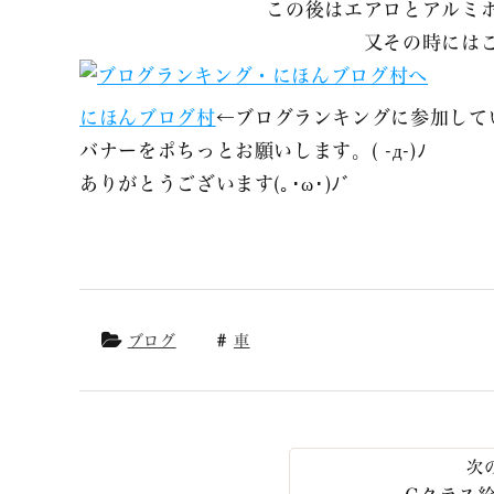
この後はエアロとアルミ
又その時には
にほんブログ村
←ブログランキングに参加して
バナーをポちっとお願いします。( -д-)ﾉ
ありがとうございます(｡･ω･)ﾉﾞ
ブログ
車