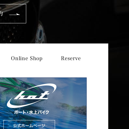
約
Online Shop
Reserve