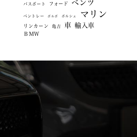
ベンツ
フォード
バスボート
マリン
ベントレー
ポルシェ
ボルボ
車
輸入車
リンカーン
亀吉
ＢＭＷ