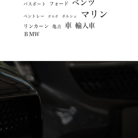
ベンツ
フォード
バスボート
マリン
ベントレー
ポルシェ
ボルボ
車
輸入車
リンカーン
亀吉
ＢＭＷ