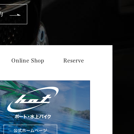
約
Online Shop
Reserve