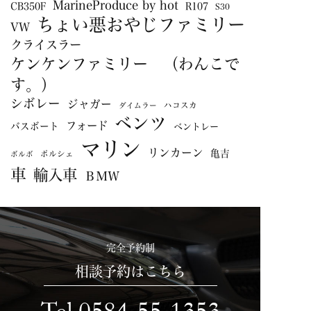
MarineProduce by hot
CB350F
R107
S30
ちょい悪おやじファミリー
VW
クライスラー
ケンケンファミリー （わんこで
す。）
シボレー
ジャガー
ハコスカ
ダイムラー
ベンツ
フォード
バスボート
ベントレー
マリン
リンカーン
亀吉
ポルシェ
ボルボ
車
輸入車
ＢＭＷ
完全予約制
相談予約はこちら