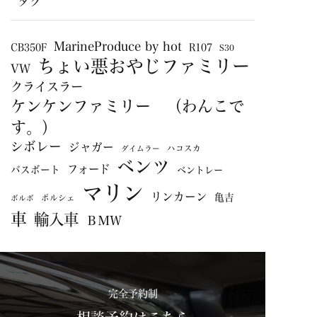
タグ
MarineProduce by hot
CB350F
R107
S30
ちょい悪おやじファミリー
VW
クライスラー
ケンケンファミリー （わんこで
す。）
シボレー
ジャガー
ハコスカ
ダイムラー
ベンツ
フォード
バスボート
ベントレー
マリン
リンカーン
亀吉
ポルシェ
ボルボ
車
輸入車
ＢＭＷ
完全予約制