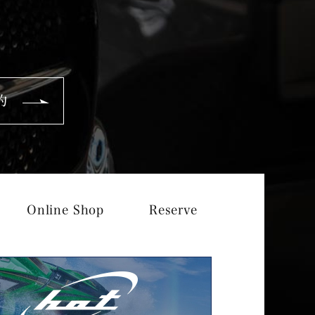
約
Online Shop
Reserve