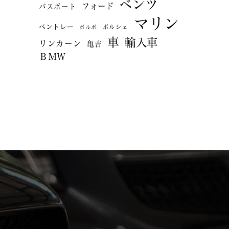
ベンツ
フォード
バスボート
マリン
ベントレー
ポルシェ
ボルボ
車
輸入車
リンカーン
亀吉
ＢＭＷ