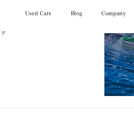
Used Cars
Blog
Company
トア
ス