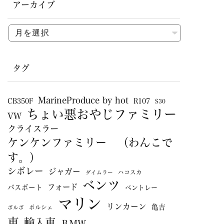
アーカイブ
タグ
MarineProduce by hot
CB350F
R107
S30
ちょい悪おやじファミリー
VW
クライスラー
ケンケンファミリー （わんこで
す。）
シボレー
ジャガー
ハコスカ
ダイムラー
ベンツ
フォード
バスボート
ベントレー
マリン
リンカーン
亀吉
ポルシェ
ボルボ
車
輸入車
ＢＭＷ